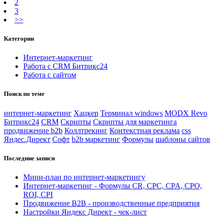
2
3
>>
Категории
Интернет-маркетинг
Работа с CRM Битрикс24
Работа с сайтом
Поиск по теме
интернет-маркетинг
Хацкер
Терминал windows
MODX Revo
Битрикс24
CRM
Скрипты
Скрипты для маркетинга
продвижение b2b
Коллтрекинг
Контекстная реклама
css
Яндес.Директ
Софт
b2b маркетинг
Формулы
шаблоны сайтов
Последние записи
Мини-план по интернет-маркетингу
Интернет-маркетинг - Формулы CR, CPC, CPA, CPO,
ROI, CPI
Продвижение B2B - производственные предприятия
Настройки Яндекс Директ - чек-лист