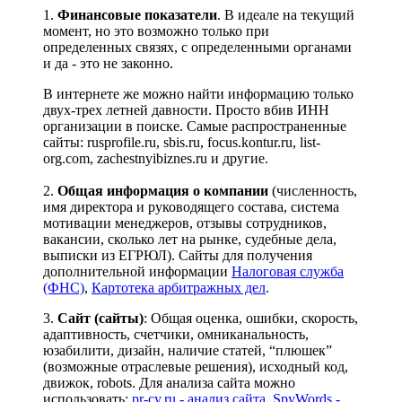
1.
Финансовые показатели
. В идеале на текущий
момент, но это возможно только при
определенных связях, с определенными органами
и да - это не законно.
В интернете же можно найти информацию только
двух-трех летней давности. Просто вбив ИНН
организации в поиске. Самые распространенные
сайты: rusprofile.ru, sbis.ru, focus.kontur.ru, list-
org.com, zachestnyibiznes.ru и другие.
2.
Общая информация о компании
(численность,
имя директора и руководящего состава, система
мотивации менеджеров, отзывы сотрудников,
вакансии, сколько лет на рынке, судебные дела,
выписки из ЕГРЮЛ). Сайты для получения
дополнительной информации
Налоговая служба
(ФНС)
,
Картотека арбитражных дел
.
3.
Сайт (сайты)
: Общая оценка, ошибки, скорость,
адаптивность, счетчики, омниканальность,
юзабилити, дизайн, наличие статей, “плюшек”
(возможные отраслевые решения), исходный код,
движок, robots. Для анализа сайта можно
использовать:
pr-cy.ru - анализ сайта
,
SpyWords -