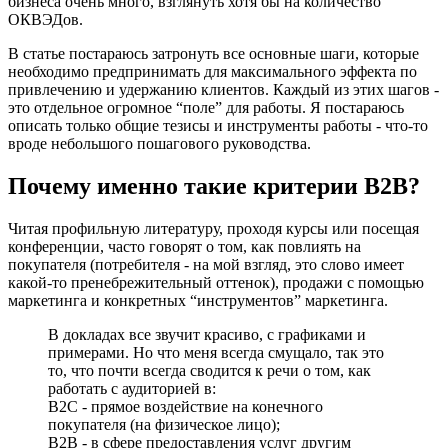
бизнеса очень много, взглянуть хотя бы на количество
ОКВЭДов.
В статье постараюсь затронуть все основные шаги, которые
необходимо предпринимать для максимального эффекта по
привлечению и удержанию клиентов. Каждый из этих шагов -
это отдельное огромное “поле” для работы. Я постараюсь
описать только общие тезисы и инструменты работы - что-то
вроде небольшого пошагового руководства.
Почему именно такие критерии B2B?
Читая профильную литературу, проходя курсы или посещая
конференции, часто говорят о том, как повлиять на
покупателя (потребителя - на мой взгляд, это слово имеет
какой-то пренебрежительный оттенок), продажи с помощью
маркетинга и конкретных “инструментов” маркетинга.
В докладах все звучит красиво, с графиками и
примерами. Но что меня всегда смущало, так это
то, что почти всегда сводится к речи о том, как
работать с аудиторией в:
B2C - прямое воздействие на конечного
покупателя (на физическое лицо);
B2B - в сфере предоставления услуг другим