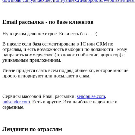
download.cdn.yandex.net/from/yandex.ru/support/ru/webmaster/files
Email рассылка - по базе клиентов
Ну в целом дело нехитрое. Если есть база… :)
В идеале если база сегментирована в 1С или CRM по
отраслям, и есть возможность выборки по должности - кому
направить коммерческое (технолог снабжение, директор) с
уникальным предложением.
Иначе придется слать всем подряд общее кп, которое многие
просто игнорируют или посылают в спам.
Сервисы массовой Email рассылки:
sendpulse.com
,
unisender.com
. Есть и другие. Эти наиболее надежные и
серьезные.
Лендинги по отраслям