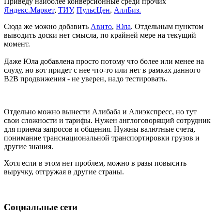
Приведу наиболее конверсионные среди прочих
Яндекс.Маркет
,
ТИУ
,
ПульсЦен
,
АллБиз.
Сюда же можно добавить
Авито
,
Юла
. Отдельным пунктом
выводить доски нет смысла, по крайней мере на текущий
момент.
Даже Юла добавлена просто потому что более или менее на
слуху, но вот придет с нее что-то или нет в рамках данного
B2B продвижения - не уверен, надо тестировать.
Отдельно можно вынести Алибаба и Алиэкспресс, но тут
свои сложности и тарифы. Нужен англоговорящий сотрудник
для приема запросов и общения. Нужны валютные счета,
понимание транснациональной транспортировки грузов и
другие знания.
Хотя если в этом нет проблем, можно в разы повысить
выручку, отгружая в другие страны.
Социальные сети