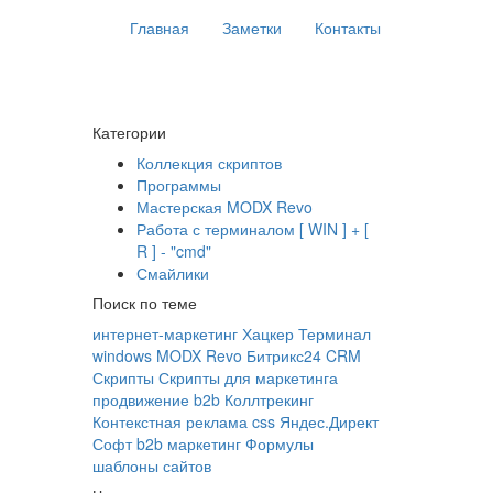
Главная
Заметки
Контакты
Категории
Коллекция скриптов
Программы
Мастерская MODX Revo
Работа с терминалом [ WIN ] + [
R ] - "cmd"
Смайлики
Поиск по теме
интернет-маркетинг
Хацкер
Терминал
windows
MODX Revo
Битрикс24
CRM
Скрипты
Скрипты для маркетинга
продвижение b2b
Коллтрекинг
Контекстная реклама
css
Яндес.Директ
Софт
b2b маркетинг
Формулы
шаблоны сайтов