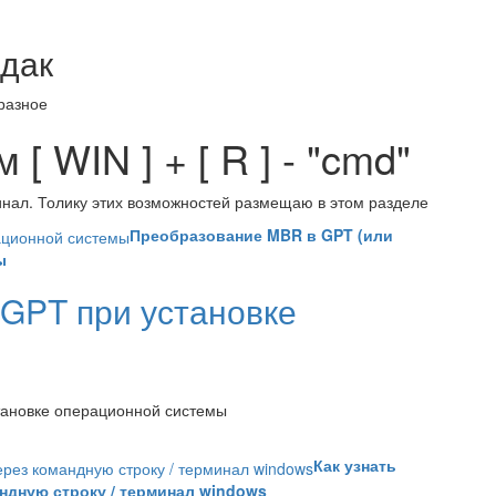
дак
разное
[ WIN ] + [ R ] - "cmd"
нал. Толику этих возможностей размещаю в этом разделе
Преобразование MBR в GPT (или
ы
GPT при установке
тановке операционной системы
Как узнать
дную строку / терминал windows