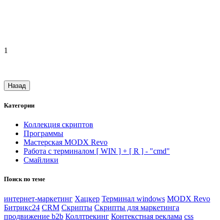
1
Назад
Категории
Коллекция скриптов
Программы
Мастерская MODX Revo
Работа с терминалом [ WIN ] + [ R ] - "cmd"
Смайлики
Поиск по теме
интернет-маркетинг
Хацкер
Терминал windows
MODX Revo
Битрикс24
CRM
Скрипты
Скрипты для маркетинга
продвижение b2b
Коллтрекинг
Контекстная реклама
css